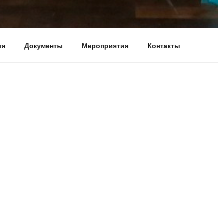
ия
Документы
Мероприятия
Контакты
ло Слово, и Слово было у Бога, и Слово было Бог. Ин. 
ья и сестры! Уважаемые посетители сайта!
вных христиан — молокан в городе Москве рада приветство
 и предлагает вам знакомство с исконно русским вероучен
молокан.