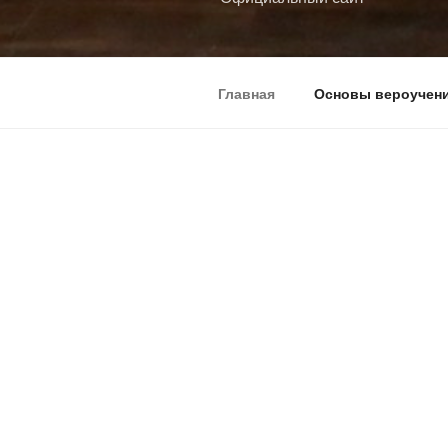
Главная
Основы вероучен
ГЛАВНАЯ
В начале бы
Дорогие брат
Община духо
нашем сайте
христиан — 