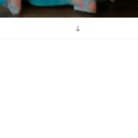
Перейти
к
содержимому
1:1
вать вас на
ием духовных